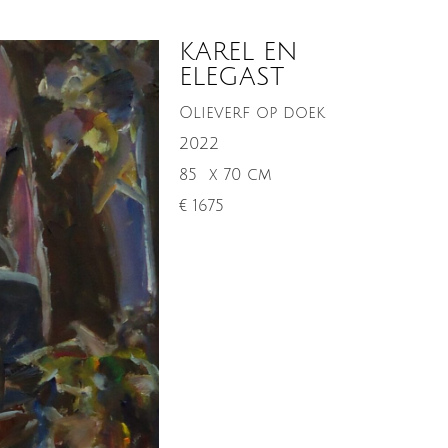
KAREL EN
ELEGAST
Olieverf op doek
2022
85
x 70 cm
€ 1675