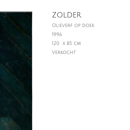
ZOLDER
Olieverf op doek
1996
120
x 85 cm
Verkocht